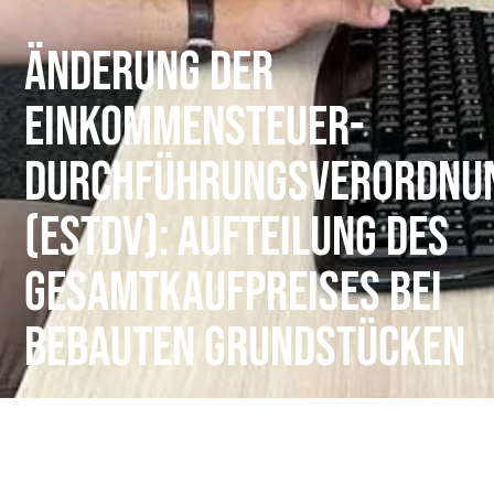
Änderung der
Einkommensteuer-
Durchführungsverordnu
(EStDV): Aufteilung des
Gesamtkaufpreises bei
bebauten Grundstücken