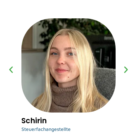
Schirin
In
Steuerfachangestellte
Fach
Unte