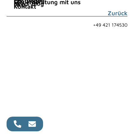
Leistungen
Steuerberatung mit uns
News-Blog
FAQ
Kontakt
Zurück
+49 421 174530